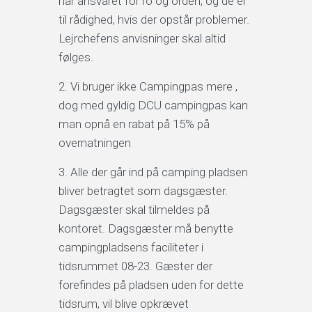
har ansvaret for ro og orden, og de er
til rådighed, hvis der opstår problemer.
Lejrchefens anvisninger skal altid
følges.
Vi bruger ikke Campingpas mere ,
dog med gyldig DCU campingpas kan
man opnå en rabat på 15% på
overnatningen
Alle der går ind på camping pladsen
bliver betragtet som dagsgæster.
Dagsgæster skal tilmeldes på
kontoret. Dagsgæster må benytte
campingpladsens faciliteter i
tidsrummet 08-23. Gæster der
forefindes på pladsen uden for dette
tidsrum, vil blive opkrævet