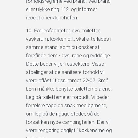
forholdsreglerne ved brand. Ved brand
eller ulykke ring 112, og informer
receptionen/lejrchefen.
Fællesfaciliteter, dvs. toiletter,
vaskerum, køkken o.l., skal efterlades i
samme stand, som du ønsker at
forefinde dem - dvs. rene og ryddelige.
Dette beder vi jer respektere. Visse
afdelinger af de sanitære forhold vil
være aflåst i tidsrummet 22-07. Små
børn må ikke benytte toiletterne alene.
Leg på toiletterne er forbudt. Vi beder
forældre tage en snak med børnene,
om leg på de rigtige steder, så de
forsat kan nyde campingferien. Der vil
være rengøring dagligt i køkkenerne og