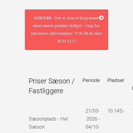
BEMÆRK - Der er kun et begrænset
antal sæson pladser ledige! - ring for
nærmere information: 75 95 90 41 eller
26 33 12 17
Priser Sæson /
Periode
Pladser
Fastliggere
21/03-
10.145,-
Sæsonplads - Hel
2026 -
Sæson
04/10-