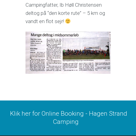
Campingfatter, Ib Høll Christensen
deltog på “den korte rute” – 5 km og
vandt en flot sejr!
Klik her for Online Booking - Hagen Strand
Camping