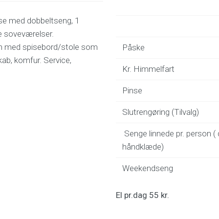
lse med dobbeltseng, 1
e soveværelser.
n med spisebord/stole som
Påske
kab, komfur. Service,
Kr. Himmelfart
Pinse
Slutrengøring (Tilvalg)
Senge linnede pr. person (
håndklæde)
Weekendseng
El pr.dag 55 kr.