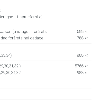
.
eregnet til børnefamilie)
jsæson (undtaget i forårets
688 kr.
r dag forårets helligedage
788 kr.
,33,34)
888 kr.
29,30,31,32 )
5766 kr.
8,29,30,31,32
988 kr.