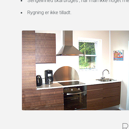
Sengelinned skal bruges , har man ikke noget me
Rygning er ikke tilladt.
R