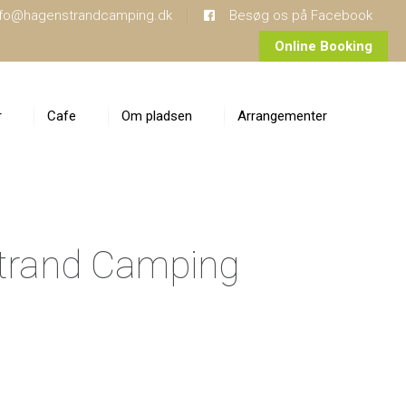
nfo@hagenstrandcamping.dk
Besøg os på Facebook
Online Booking
r
Cafe
Om pladsen
Arrangementer
Kontakt
os
 Strand Camping
Presse
&
Artikler
Billede
Galleri