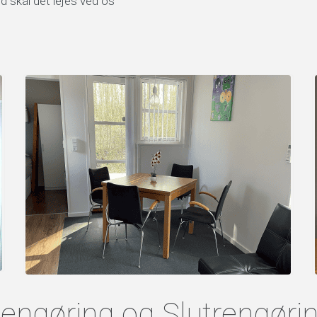
d skal det lejes ved os
engøring og Slutrengøri