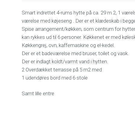
Smart indrettet 4-rums hytte på ca. 29 m.2, 1 være
værelse med køjeseng . Der er et klædeskab i begg
Spise arrangement/køkken, som centrum for hytte
kan rykkes ud til 6 personer. Køkkenet er med køles
Køkkengrej, ovn, kaffemaskine og el-kedel.
Der er et badeværelse med bruser, toilet og vask.
Der er indlagt koldt/varmt vand i hytten.
2 Overdækket terrasse på 5 m2 med
1 udendøres bord med 6 stole
Samt lille entre