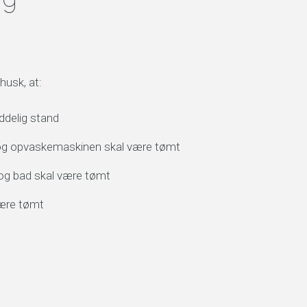
 husk, at:
yddelig stand
 og opvaskemaskinen skal være tømt
og bad skal være tømt
være tømt