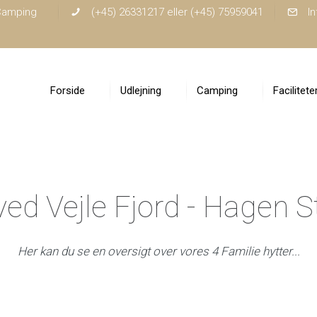
 Camping
(+45) 26331217 eller (+45) 75959041
I
Forside
Udlejning
Camping
Facilitete
Hytter
Campingferie
Transit
Sæson
 ved Vejle Fjord - Hagen
værelse
Plads
Pladskort
Her kan du se en oversigt over vores 4 Familie hytter...