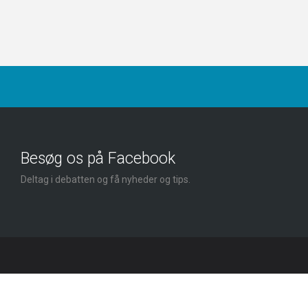
ng
Besøg os på Facebook
Deltag i debatten og få nyheder og tips.
ej 105 C · DK-7080 Børkop